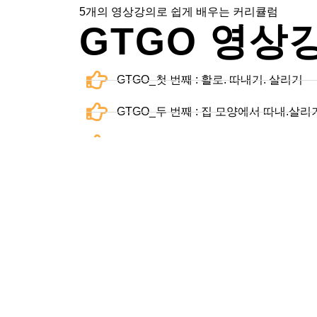
5개의 영상강의로 쉽게 배우는 커리큘럼
GTGO 영상
GTGO_첫 번째 : 활로. 따내기. 살리기
GTGO_두 번째 : 집 모양에서 따내.살리
GTGO_세 번째 : 착수금지. 착수금지 예외
GTGO_네 번째 : 축.축머리.하트 축
GTGO_다섯 번째 : 집.공배
로그인하고 영상강의 